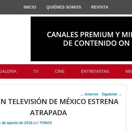
INICIO
QUIÉNES SOMOS
REVISTA
GALERÍA
TV
CINE
ENTREVISTAS
NE
Navegador de
←
Anterior
Siguiente
→
N TELEVISIÓN DE MÉXICO ESTRENA
artículos
ATRAPADA
1 de agosto de 2018
por
TVMAS