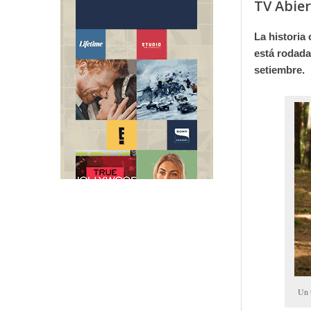
TV Abie
La historia
está rodada
setiembre.
Un t