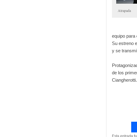
Atrapada
equipo para 
Su estreno 
y se transmi
Protagoniza
de los prime
Ciangherotti.
Esta entrada f