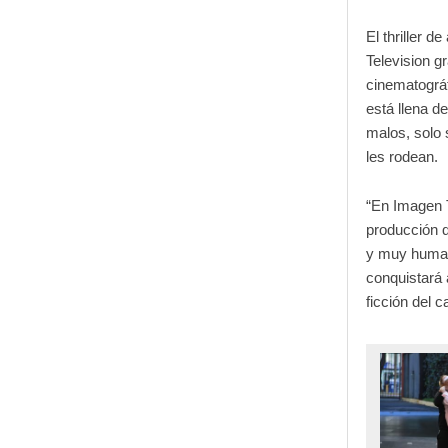
El thriller 
Television g
cinematográf
está llena d
malos, solo 
les rodean.
“En Imagen 
producción q
y muy human
conquistará 
ficción del c