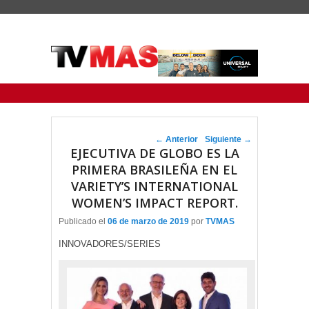
Menu Principal
Saltar al contenido principal
Ir al contenido secundario
Navegador de artículos
←
Anterior
Siguiente
→
EJECUTIVA DE GLOBO ES LA
PRIMERA BRASILEÑA EN EL
VARIETY’S INTERNATIONAL
WOMEN’S IMPACT REPORT.
Publicado el
06 de marzo de 2019
por
TVMAS
INNOVADORES/SERIES