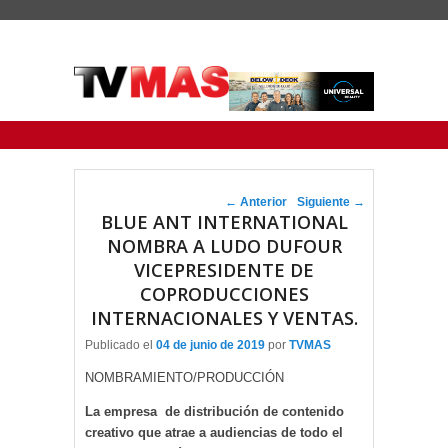
Menu Principal
Saltar al contenido principal
Ir al contenido secundario
Navegador de artículos
←
Anterior
Siguiente
→
BLUE ANT INTERNATIONAL
NOMBRA A LUDO DUFOUR
VICEPRESIDENTE DE
COPRODUCCIONES
INTERNACIONALES Y VENTAS.
Publicado el
04 de junio de 2019
por
TVMAS
NOMBRAMIENTO/PRODUCCIÓN
La empresa de distribución de contenido
creativo que atrae a audiencias de todo el