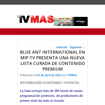
Menu Principal
Saltar al contenido principal
Ir al contenido secundario
Navegador de artículos
←
Anterior
Siguiente
→
BLUE ANT INTERNATIONAL EN
MIP TV PRESENTA UNA NUEVA
LISTA CURADA DE CONTENIDO
PREMIUM
Publicado el
03 de abril de 2021
por
TVMAS
DISTRIBUCIÓN /CONTENIDO / EVENTOS
La lista incluye más de 165 horas de nueva
programación premium, de productores de
primer nivel de todo el mundo