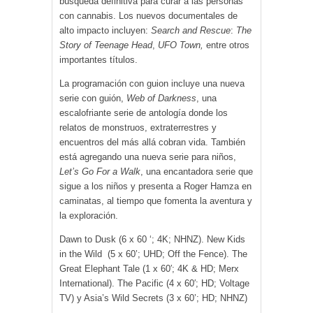
búsqueda definitiva para curar a las personas
con cannabis. Los nuevos documentales de
alto impacto incluyen:
Search and Rescue
:
The
Story of Teenage Head
,
UFO Town,
entre otros
importantes títulos.
La programación con guion incluye una nueva
serie con guión,
Web of Darkness
, una
escalofriante serie de antología donde los
relatos de monstruos, extraterrestres y
encuentros del más allá cobran vida. También
está agregando una nueva serie para niños,
Let’s Go For a Walk
, una encantadora serie que
sigue a los niños y presenta a Roger Hamza en
caminatas, al tiempo que fomenta la aventura y
la exploración.
Dawn to Dusk (6 x 60 ‘; 4K; NHNZ). New Kids
in the Wild (5 x 60’; UHD; Off the Fence). The
Great Elephant Tale (1 x 60′; 4K & HD; Merx
International). The Pacific (4 x 60′; HD; Voltage
TV) y Asia’s Wild Secrets (3 x 60’; HD; NHNZ)