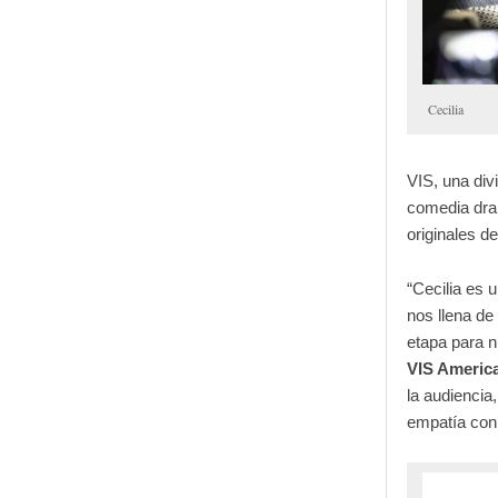
Cecilia
VIS, una div
comedia dram
originales d
“Cecilia es 
nos llena de
etapa para n
VIS Americ
la audiencia
empatía con 