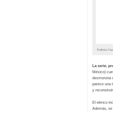
Federico Cu
La serie, p
México) cue
desmorona cu
parece una t
y reconstruir
El elenco in
Además, se 