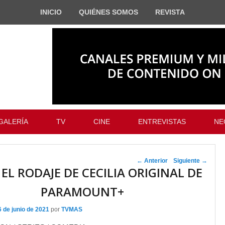
INICIO
QUIÉNES SOMOS
REVISTA
GALERÍA
TV
CINE
ENTREVISTAS
NE
Navegador de
←
Anterior
Siguiente
→
 EL RODAJE DE CECILIA ORIGINAL DE
artículos
PARAMOUNT+
6 de junio de 2021
por
TVMAS