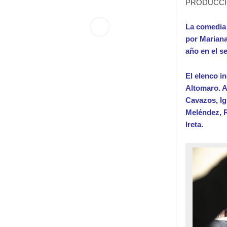
PRODUCCIO
La comedia 
por Mariana
año en el s
El elenco i
Altomaro. 
Cavazos, Ig
Meléndez, R
Ireta.