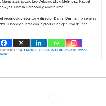
, Mariana Zaragoza, Leo Deluglio, Eligio Meléndez, Raquel
a Ayos, Natalia Coronado y Aminta Ireta.
el reconocido escritor y director Daniel Burman
, la serie es
 Ihtzi Hurtado y cuenta con la producción ejecutiva de Inna
ue publicada en
OTT
,
SERIES
,
TV ABIERTA
,
TV DE PAGO
por
TVMAS
.
malink
.