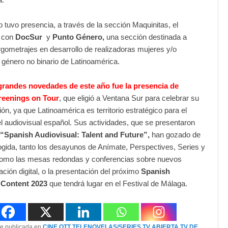
o tuvo presencia, a través de la sección Maquinitas, el
, con
DocSur
y
Punto Género,
una sección destinada a
gometrajes en desarrollo de realizadoras mujeres y/o
género no binario de Latinoamérica.
grandes novedades de este año fue la presencia de
reenings on Tour
, que eligió a Ventana Sur para celebrar su
ión, ya que Latinoamérica es territorio estratégico para el
el audiovisual español. Sus actividades, que se presentaron
“Spanish Audiovisual: Talent and Future”,
han gozado de
gida, tanto los desayunos de Anímate, Perspectives, Series y
mo las mesas redondas y conferencias sobre nuevos
ación digital, o la presentación del próximo
Spanish
 Content 2023
que tendrá lugar en el Festival de Málaga.
ue publicada en
CINE
,
OTT
,
TELENOVELAS/SERIES
,
TV ABIERTA
,
TV DE