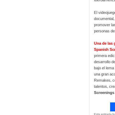
El videojueg
documental
promover lar
personas de 
Una de las 
Spanish Sc
primera edic
desarrollo d
bajo el lema
una gran aco
Remakes, co
talentos, cre
Screenings
Esta entrada f