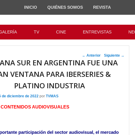
INICIO
QUIÉNES SOMOS
REVISTA
GALERÍA
TV
CINE
ENTREVISTAS
NE
Navegador de
←
Anterior
Siguiente
→
ANA SUR EN ARGENTINA FUE UNA
artículos
AN VENTANA PARA IBERSERIES &
PLATINO INDUSTRIA
6 de diciembre de 2022
por
TVMAS
| CONTENIDOS AUDIOVISUALES
ortante participación del sector audiovisual, el mercado