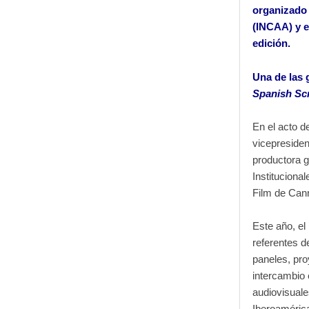
organizado 
(INCAA) y e
edición.
Una de las 
Spanish Scr
En el acto d
vicepresiden
productora g
Instituciona
Film de Cann
Este año, el
referentes de
paneles, pro
intercambio 
audiovisuale
Iberoaméric