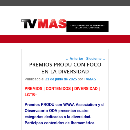
Menu Principal
Saltar al contenido principal
Ir al contenido secundario
Navegador de artículos
←
Anterior
Siguiente
→
PREMIOS PRODU CON FOCO
EN LA DIVERSIDAD
Publicado el
21 de junio de 2025
por
TVMAS
PREMIOS | CONTENIDOS | DIVERSIDAD |
LGTB+
Premios PRODU con WAWA Association y el
Observatorio ODA presentan cuatro
categorías dedicadas a la diversidad.
Participan contenidos de Iberoamérica.