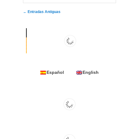
Navegador de artículos
←
Entradas Antiguas
Español
English