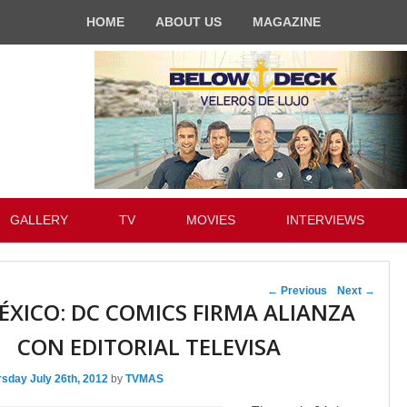
HOME
ABOUT US
MAGAZINE
GALLERY
TV
MOVIES
INTERVIEWS
Post navigation
←
Previous
Next
→
ÉXICO: DC COMICS FIRMA ALIANZA
CON EDITORIAL TELEVISA
sday July 26th, 2012
by
TVMAS