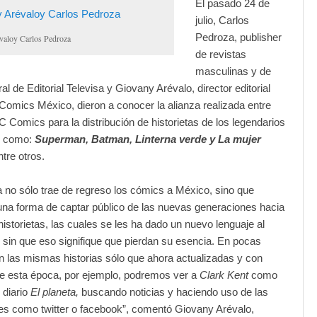
El pasado 24 de
julio, Carlos
Pedroza, publisher
valoy Carlos Pedroza
de revistas
masculinas y de
al de Editorial Televisa y Giovany Arévalo, director editorial
Comics México, dieron a conocer la alianza realizada entre
C Comics para la distribución de historietas de los legendarios
s como:
Superman, Batman, Linterna verde y La mujer
ntre otros.
a no sólo trae de regreso los cómics a México, sino que
na forma de captar público de las nuevas generaciones hacia
 historietas, las cuales se les ha dado un nuevo lenguaje al
s sin que eso signifique que pierdan su esencia. En pocas
n las mismas historias sólo que ahora actualizadas y con
e esta época, por ejemplo, podremos ver a
Clark Kent
como
 diario
El planeta,
buscando noticias y haciendo uso de las
es como twitter o facebook”, comentó Giovany Arévalo,