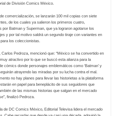
torial de División Comics México.
de comercialización, se lanzarán 100 mil copias con siete
entes, de los cuales ya salieron los primeros cuatro,
 por Batman y Superman, que ya lograron agotarse los
ajes y por tal motivo saldrá un segundo tiraje con variantes en
 para los coleccionistas.
, Carlos Pedroza, mencionó que: “México se ha convertido en
uy atractivo por lo que se buscó esta alianza para la
n de cómics donde personajes emblemáticos como ‘Batman’ y
eguirán atrayendo las miradas por su lucha contra el mal.
ento no hay planes para llevar las historietas a la plataforma
o estarán en papel para beneplácito de sus seguidores que
también de las mismas historias que salgan en el mercado
e”, finalizó Pedroza.
da de DC Comics México, Editorial Televisa lidera el mercado
s. Cabe recordar que desde ya casi una década, adquirió la