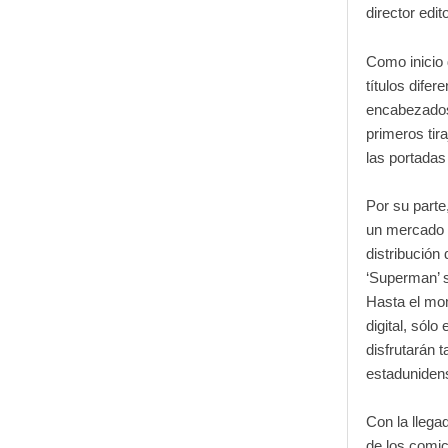
director edi
Como inicio 
títulos difer
encabezados
primeros tir
las portadas
Por su parte
un mercado m
distribució
‘Superman’ s
Hasta el mom
digital, sól
disfrutarán 
estadunidens
Con la llega
de los comic