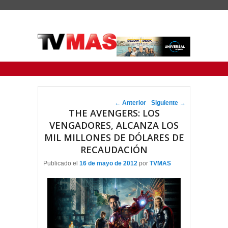
Menu Principal
Saltar al contenido principal
Ir al contenido secundario
Navegador de artículos
←
Anterior
Siguiente
→
THE AVENGERS: LOS
VENGADORES, ALCANZA LOS
MIL MILLONES DE DÓLARES DE
RECAUDACIÓN
Publicado el
16 de mayo de 2012
por
TVMAS