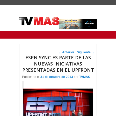
Menu Principal
Saltar al contenido principal
Ir al contenido secundario
Navegador de artículos
←
Anterior
Siguiente
→
ESPN SYNC ES PARTE DE LAS
NUEVAS INICIATIVAS
PRESENTADAS EN EL UPFRONT
Publicado el
31 de octubre de 2013
por
TVMAS