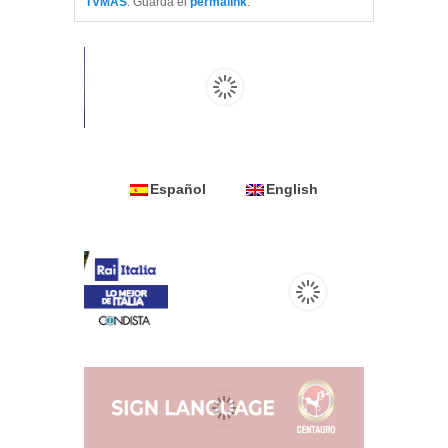
TVMAS
. Guarda el
permalink
.
Español
English