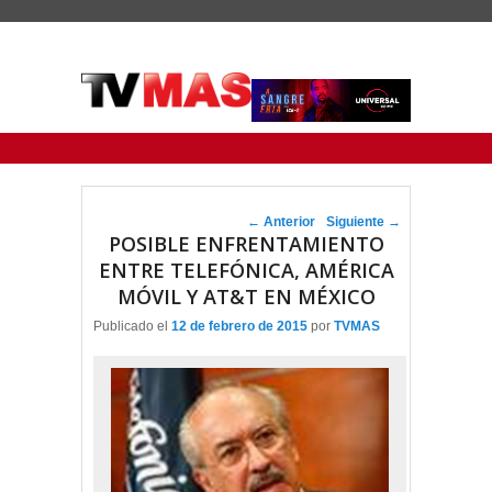
Menu Principal
Saltar al contenido principal
Ir al contenido secundario
Navegador de artículos
←
Anterior
Siguiente
→
POSIBLE ENFRENTAMIENTO
ENTRE TELEFÓNICA, AMÉRICA
MÓVIL Y AT&T EN MÉXICO
Publicado el
12 de febrero de 2015
por
TVMAS