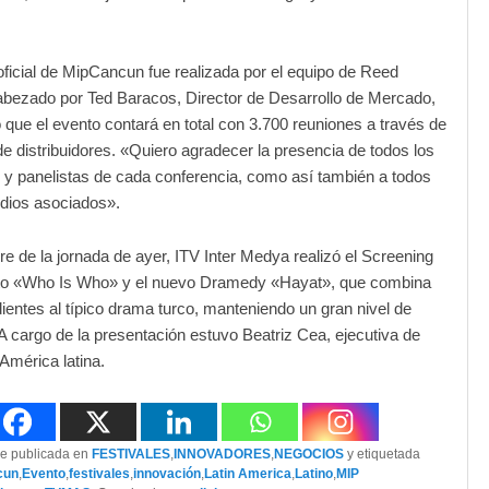
oficial de MipCancun fue realizada por el equipo de Reed
bezado por Ted Baracos, Director de Desarrollo de Mercado,
ó que el evento contará en total con 3.700 reuniones a través de
 distribuidores. «Quiero agradecer la presencia de todos los
y panelistas de cada conferencia, como así también a todos
dios asociados».
rre de la jornada de ayer, ITV Inter Medya realizó el Screening
to «Who Is Who» y el nuevo Dramedy «Hayat», que combina
ientes al típico drama turco, manteniendo un gran nivel de
A cargo de la presentación estuvo Beatriz Cea, ejecutiva de
América latina.
ue publicada en
FESTIVALES
,
INNOVADORES
,
NEGOCIOS
y etiquetada
cun
,
Evento
,
festivales
,
innovación
,
Latin America
,
Latino
,
MIP