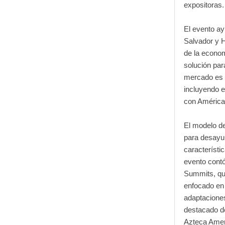
expositoras.
El evento ay
Salvador y H
de la econom
solución pa
mercado es 
incluyendo e
con América 
El modelo d
para desayun
característi
evento cont
Summits, qu
enfocado en 
adaptacione
destacado d
Azteca Ameri