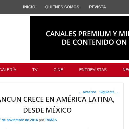
INICIO
QUIÉNES SOMOS
REVISTA
GALERÍA
TV
CINE
ENTREVISTAS
NE
Navegador de
←
Anterior
Siguiente
→
NCUN CRECE EN AMÉRICA LATINA,
artículos
DESDE MÉXICO
7 de noviembre de 2016
por
TVMAS