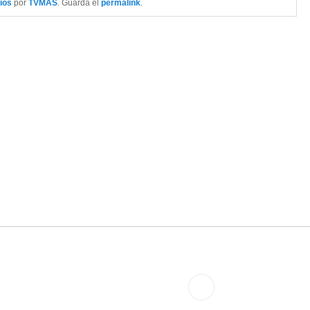
ios
por
TVMAS
. Guarda el
permalink
.