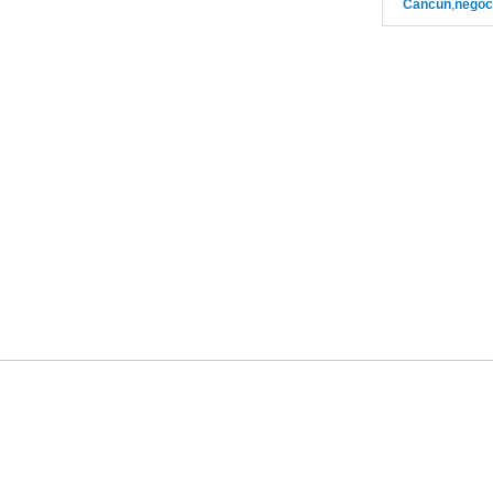
Cancun
,
negoc