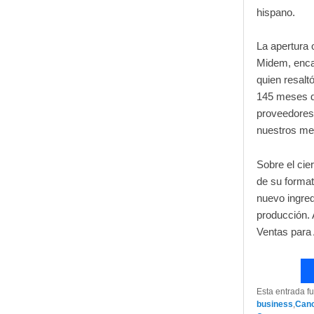
hispano.
La apertura 
Midem, enca
quien resalt
145 meses de
proveedores 
nuestros me
Sobre el cie
de su forma
nuevo ingred
producción. 
Ventas para 
Esta entrada f
business
,
Can