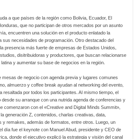
uda a que países de la región como Bolivia, Ecuador, El
onduras, que no participan de otros mercados por un asunto
ía, encuentren una solución en el producto enlatado la
ra sus necesidades de programación. Otro destacado del
la presencia más fuerte de empresas de Estados Unidos,
studios, disitribuidoras y productores, que buscan relacionarse
latina y aumentar su base de negocios en la región.
e mesas de negocio con agenda previa y lugares comunes
o, almuerzo y coffee break ayudan al networking del evento,
ca resaltada por todos los participantes. Al mismo tiempo, el
ó desde su arranque con una nutrida agenda de conferencias y
e comenzaron con el «Creative and Digital Minds Summit»,
la generación Z, contenidos, charlas creativas, data,
s y remakes, además de formatos, entre otros. Luego, un
el día fue el keynote con Manuel Abud, presidente y CEO de
ca, donde el ejecutivo explicó la estrategia y visión del canal