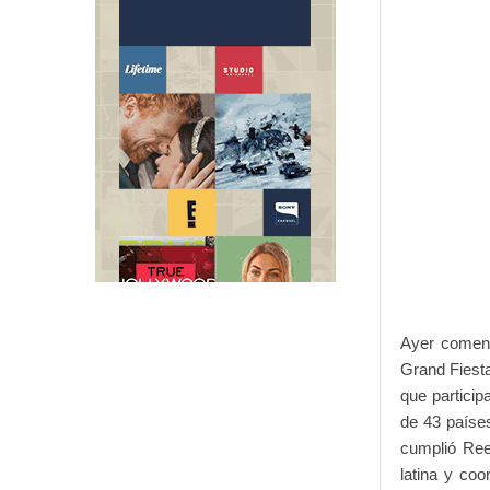
Ayer comenz
Grand Fiest
que particip
de 43 paíse
cumplió Ree
latina y co