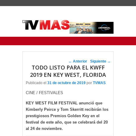
Menu Principal
Saltar al contenido principal
Ir al contenido secundario
Navegador de artículos
←
Anterior
Siguiente
→
TODO LISTO PARA EL KWFF
2019 EN KEY WEST, FLORIDA
Publicado el
31 de octubre de 2019
por
TVMAS
CINE / FESTIVALES
KEY WEST FILM FESTIVAL anunció que
Kimberly Peirce y Tom Skerritt recibirán los
prestigiosos Premios Golden Key en el
festival de este año, que se celebrará del 20
al 24 de noviembre.