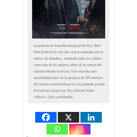
La película de la noche inaugural del Key West
Film Festival de este año será el aclamado por la
crítica «El irlandés», aclamado entre los críticos
como una de las mejores obras de la carrera del
cineasta Martin Scorsese. Esta será una rara
oportunidad para ver la epopeya de 209 minutos
del crimen estadounidense en una pantalla grande.
El Festival cerrará con Trey Edward Stults
«Waves» (foto contribuida)