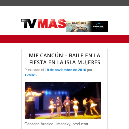
Menu Principal
Saltar al contenido principal
Ir al contenido secundario
MIP CANCÚN – BAILE EN LA
FIESTA EN LA ISLA MUJERES
Publicado el
18 de noviembre de 2016
por
TVMAS
Ganador: Arnaldo Limansky, productor.