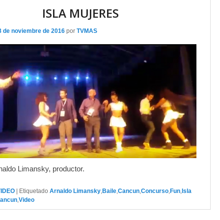
ISLA MUJERES
8 de noviembre de 2016
por
TVMAS
naldo Limansky, productor.
VIDEO
|
Etiquetado
Arnaldo Limansky
,
Baile
,
Cancun
,
Concurso
,
Fun
,
Isla
Cancun
,
Video