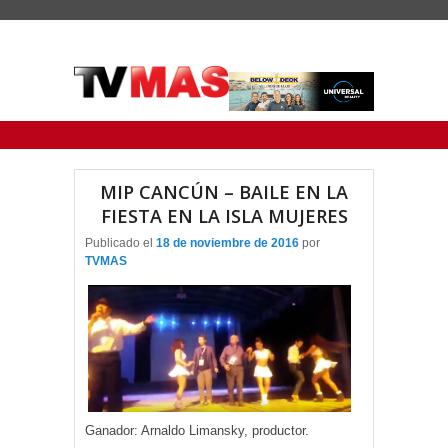
Menu Principal
Saltar al contenido principal
Ir al contenido secundario
MIP CANCÚN – BAILE EN LA
FIESTA EN LA ISLA MUJERES
Publicado el
18 de noviembre de 2016
por
TVMAS
Ganador: Arnaldo Limansky, productor.