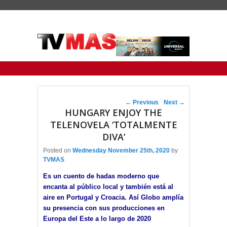
Primary menu
Skip to primary content
Skip to secondary content
Post navigation
←
Previous
Next
→
HUNGARY ENJOY THE
TELENOVELA ‘TOTALMENTE
DIVA’
Posted on
Wednesday November 25th, 2020
by
TVMAS
Es un cuento de hadas moderno que
encanta al público local y también está al
aire en Portugal y Croacia. Así Globo amplía
su presencia con sus producciones en
Europa del Este a lo largo de 2020