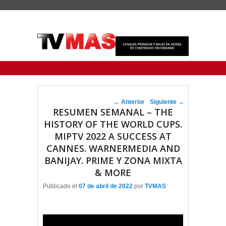
Menu Principal
Saltar al contenido principal
Ir al contenido secundario
Navegador de artículos
←
Anterior
Siguiente
→
RESUMEN SEMANAL – THE
HISTORY OF THE WORLD CUPS.
MIPTV 2022 A SUCCESS AT
CANNES. WARNERMEDIA AND
BANIJAY. PRIME Y ZONA MIXTA
& MORE
Publicado el
07 de abril de 2022
por
TVMAS